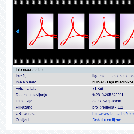
Informacije o fajlu
Ime fajla:
liga-mladih-kosarkasa-s
Ime albuma:
mir5ad
/
Liga mladih k
Veličina fajla:
71 KiB
Datum postavljanja:
%28. %295 %2011.
Dimenzije:
320 x 240 piksela
Prikazano:
broj pregleda - 112
URL adresa:
http://www.fojnica.ba/fo
Omiljeni:
Dodati u omiljene