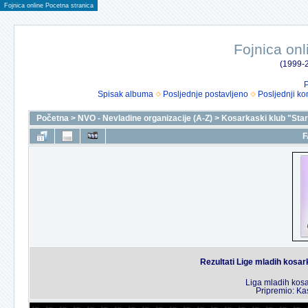
Fojnica online Pocetna stranica
Fojnica onl
(1999-2
P
Spisak albuma
Posljednje postavljeno
Posljednji ko
Početna
>
NVO - Nevladine organizacije (A-Z)
>
Kosarkaski klub "Star
F
Rezultati Lige mladih kosa
Liga mladih kos
Pripremio: Ka