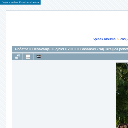
Fojnica online Pocetna stranica
Spisak albuma
Poslj
Početna
>
Desavanja u Fojnici
>
2010.
>
Bosanski kralj i kraljica pono