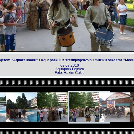
osjetom "Aquareumalu" i Aquaparku uz srednjovjekovnu muziku orkestra "Modus
02.07.2010
Aquapark Fojnica
Foto: Hazim Cukle