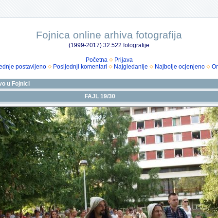
Fojnica online arhiva fotografija
(1999-2017) 32.522 fotografije
Početna
Prijava
ednje postavljeno
Posljednji komentari
Najgledanije
Najbolje ocjenjeno
Om
vo u Fojnici
FAJL 19/30