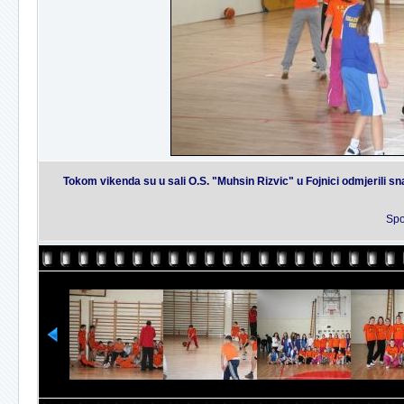
Tokom vikenda su u sali O.S. "Muhsin Rizvic" u Fojnici odmjerili s
Spo