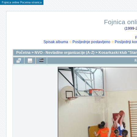
Fojnica online Pocetna stranica
Fojnica onl
(1999-2
P
Spisak albuma
Posljednje postavljeno
Posljednji ko
Početna
>
NVO - Nevladine organizacije (A-Z)
>
Kosarkaski klub "Star
F