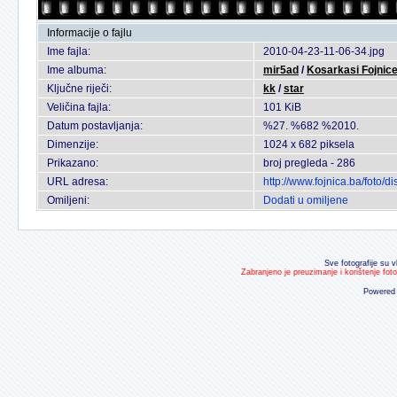
Informacije o fajlu
Ime fajla:
2010-04-23-11-06-34.jpg
Ime albuma:
mir5ad
/
Kosarkasi Fojnice
Ključne riječi:
kk
/
star
Veličina fajla:
101 KiB
Datum postavljanja:
%27. %682 %2010.
Dimenzije:
1024 x 682 piksela
Prikazano:
broj pregleda - 286
URL adresa:
http://www.fojnica.ba/foto
Omiljeni:
Dodati u omiljene
Sve fotografije su v
Zabranjeno je preuzimanje i korištenje fot
Powered