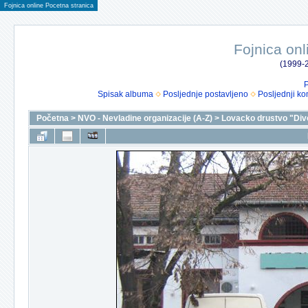
Fojnica online Pocetna stranica
Fojnica onl
(1999-2
P
Spisak albuma
Posljednje postavljeno
Posljednji ko
Početna
>
NVO - Nevladine organizacije (A-Z)
>
Lovacko drustvo "Div