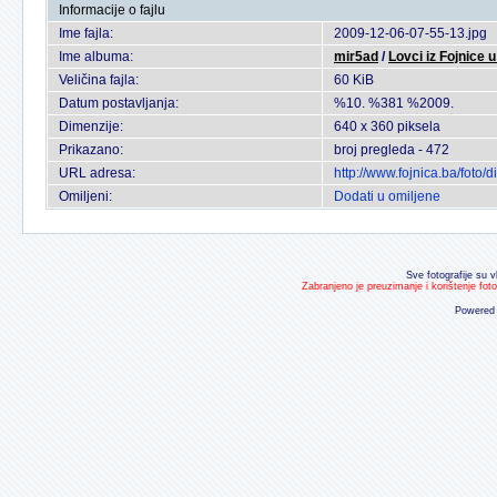
Informacije o fajlu
Ime fajla:
2009-12-06-07-55-13.jpg
Ime albuma:
mir5ad
/
Lovci iz Fojnice u
Veličina fajla:
60 KiB
Datum postavljanja:
%10. %381 %2009.
Dimenzije:
640 x 360 piksela
Prikazano:
broj pregleda - 472
URL adresa:
http://www.fojnica.ba/fot
Omiljeni:
Dodati u omiljene
Sve fotografije su v
Zabranjeno je preuzimanje i korištenje fot
Powered