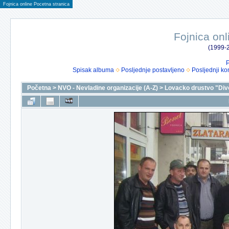
Fojnica online Pocetna stranica
Fojnica onl
(1999-2
P
Spisak albuma
Posljednje postavljeno
Posljednji ko
Početna
>
NVO - Nevladine organizacije (A-Z)
>
Lovacko drustvo "Div