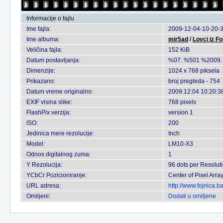
Informacije o fajlu
Ime fajla:
2009-12-04-10-20-3
Ime albuma:
mir5ad
/
Lovci iz Fo
Veličina fajla:
152 KiB
Datum postavljanja:
%07. %501 %2009.
Dimenzije:
1024 x 768 piksela
Prikazano:
broj pregleda - 754
Datum vreme originalno:
2009:12:04 10:20:3
EXIF visina slike:
768 pixels
FlashPix verzija:
version 1
ISO:
200
Jedinica mere rezolucije:
Inch
Model:
LM10-X3
Odnos digitalnog zuma:
1
Y Rezolucija:
96 dots per Resolut
YCbCr Pozicioniranje:
Center of Pixel Arra
URL adresa:
http://www.fojnica.
Omiljeni:
Dodati u omiljene