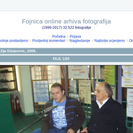
Fojnica online arhiva fotografija
(1999-2017) 32.522 fotografije
Početna
Prijava
ednje postavljeno
Posljednji komentari
Najgledanije
Najbolje ocjenjeno
Om
Zija Dizdarevic, 2009.
FAJL 1/20