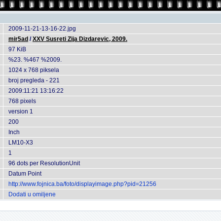
2009-11-21-13-16-22.jpg
mir5ad
/
XXV Susreti Zija Dizdarevic, 2009.
97 KiB
%23. %467 %2009.
1024 x 768 piksela
broj pregleda - 221
2009:11:21 13:16:22
768 pixels
version 1
200
Inch
LM10-X3
1
96 dots per ResolutionUnit
Datum Point
http://www.fojnica.ba/foto/displayimage.php?pid=21256
Dodati u omiljene