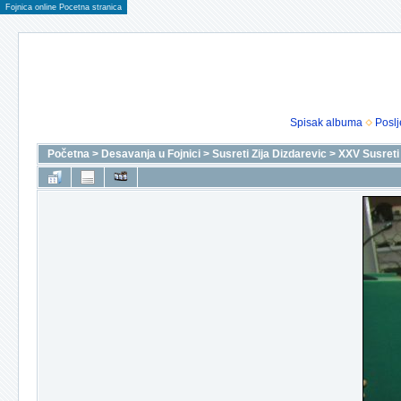
Fojnica online Pocetna stranica
Spisak albuma
Poslj
Početna
>
Desavanja u Fojnici
>
Susreti Zija Dizdarevic
>
XXV Susreti 