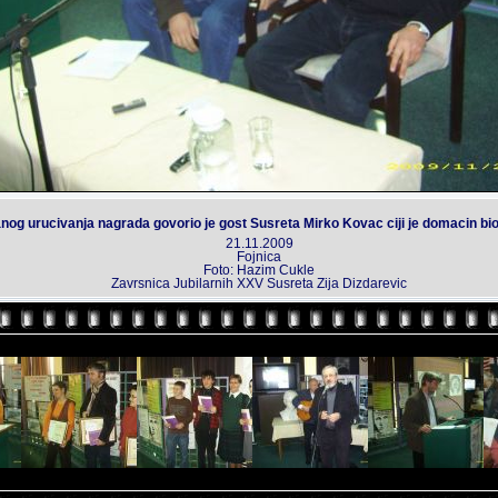
og urucivanja nagrada govorio je gost Susreta Mirko Kovac ciji je domacin bi
21.11.2009
Fojnica
Foto: Hazim Cukle
Zavrsnica Jubilarnih XXV Susreta Zija Dizdarevic