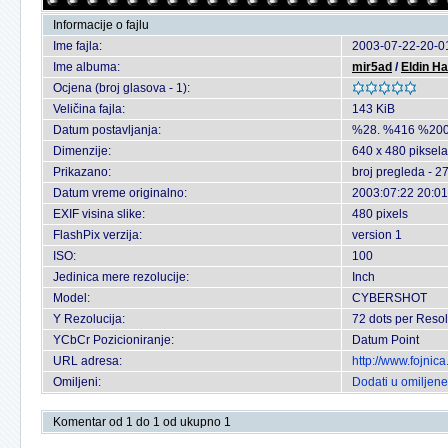
Informacije o fajlu
Ime fajla:
2003-07-22-20-01
Ime albuma:
mir5ad
/
Eldin H
Ocjena (broj glasova - 1):
Veličina fajla:
143 KiB
Datum postavljanja:
%28. %416 %200
Dimenzije:
640 x 480 piksela
Prikazano:
broj pregleda - 2
Datum vreme originalno:
2003:07:22 20:01
EXIF visina slike:
480 pixels
FlashPix verzija:
version 1
ISO:
100
Jedinica mere rezolucije:
Inch
Model:
CYBERSHOT
Y Rezolucija:
72 dots per Resol
YCbCr Pozicioniranje:
Datum Point
URL adresa:
http://www.fojnic
Omiljeni:
Dodati u omiljene
Komentar od 1 do 1 od ukupno 1