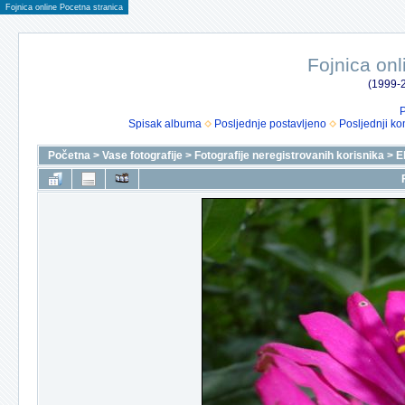
Fojnica online Pocetna stranica
Fojnica onl
(1999-2
P
Spisak albuma
Posljednje postavljeno
Posljednji ko
Početna
>
Vase fotografije
>
Fotografije neregistrovanih korisnika
>
E