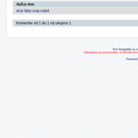
VaÅ¡e ime
al je lijep ovaj cvijet
Komentar od 1 do 1 od ukupno 1
Sve fotografije su v
Zabranjeno je preuzimanje i korištenje fot
Powered