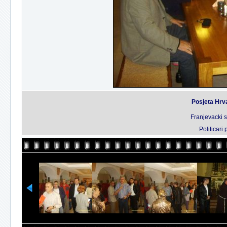
Posjeta Hrv
Franjevacki 
Politicari