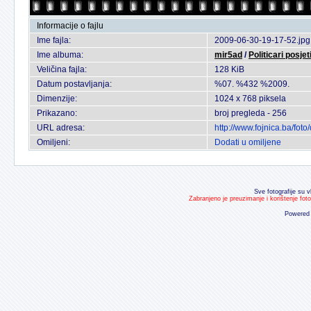
Informacije o fajlu
Ime fajla:
2009-06-30-19-17-52.jpg
Ime albuma:
mir5ad
/
Politicari posje
Veličina fajla:
128 KiB
Datum postavljanja:
%07. %432 %2009.
Dimenzije:
1024 x 768 piksela
Prikazano:
broj pregleda - 256
URL adresa:
http://www.fojnica.ba/fo
Omiljeni:
Dodati u omiljene
Sve fotografije su v
Zabranjeno je preuzimanje i korištenje fot
Powered