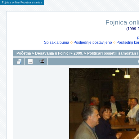
Fojnica online Pocetna stranica
Fojnica onl
(1999-2
P
Spisak albuma
Posljednje postavljeno
Posljednji ko
Početna
>
Desavanja u Fojnici
>
2009.
>
Politicari posjetili samostan 