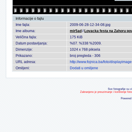
Informacije o fajlu
Ime fajla:
2009-06-28-12-34-08.jpg
Ime albuma:
mir5ad
/
Lovacka festa na Zahoru po
Veličina fajla:
175 KiB
Datum postavljanja:
%07. %338 %2009.
Dimenzije:
1024 x 768 piksela
Prikazano:
broj pregleda - 306
URL adresa:
http://www.fojnica.ba/foto/displayima
Omiljeni:
Dodati u omiljene
Sve fotografije su v
Zabranjeno je preuzimanje i korištenje fot
Powered