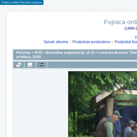
Fojnica online Pocetna stranica
Fojnica onl
(1999-2
P
Spisak albuma
Posljednje postavljeno
Posljednji ko
Početna
>
NVO - Nevladine organizacije (A-Z)
>
Lovacko drustvo "Div
srndaca, 2009