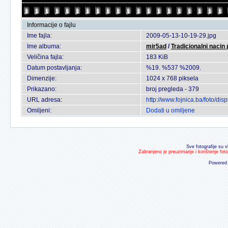
Informacije o fajlu
Ime fajla:
2009-05-13-10-19-29.jpg
Ime albuma:
mir5ad
/
Tradicionalni nacin
Veličina fajla:
183 KiB
Datum postavljanja:
%19. %537 %2009.
Dimenzije:
1024 x 768 piksela
Prikazano:
broj pregleda - 379
URL adresa:
http://www.fojnica.ba/foto/d
Omiljeni:
Dodati u omiljene
Sve fotografije su v
Zabranjeno je preuzimanje i korištenje fot
Powered