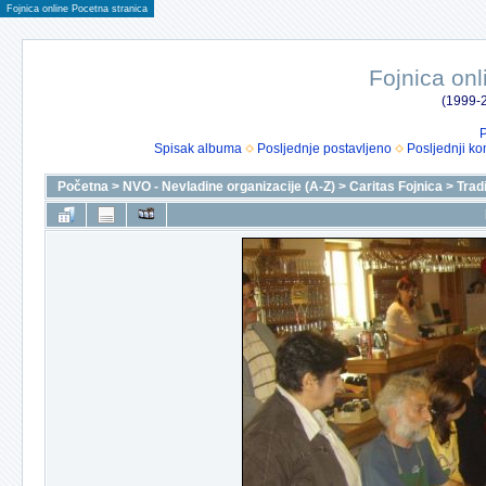
Fojnica online Pocetna stranica
Fojnica onl
(1999-2
P
Spisak albuma
Posljednje postavljeno
Posljednji ko
Početna
>
NVO - Nevladine organizacije (A-Z)
>
Caritas Fojnica
>
Trad