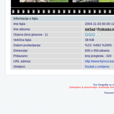
Informacije o fajlu
Ime fajla:
2004-11-03-00-00-11
Ime albuma:
mir5ad
/
Prokosko je
Ocjena (broj glasova - 1):
Veličina fajla:
38 KiB
Datum postavljanja:
%23. %662 %2005.
Dimenzije:
600 x 450 piksela
Prikazano:
broj pregleda - 320
URL adresa:
http://www.fojnica.b
Omiljeni:
Dodati u omiljene
Sve fotografije su v
Zabranjeno je preuzimanje i korištenje fot
Powered