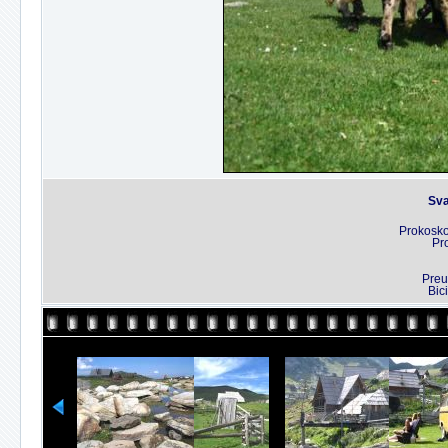
Sva
Prokosko
Pr
Preu
Bic