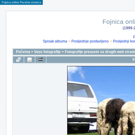
Fojnica online Pocetna stranica
Fojnica onl
(1999-2
P
Spisak albuma
Posljednje postavljeno
Posljednji ko
Početna
>
Vase fotografije
>
Fotografije preuzete sa drugih web stran
F