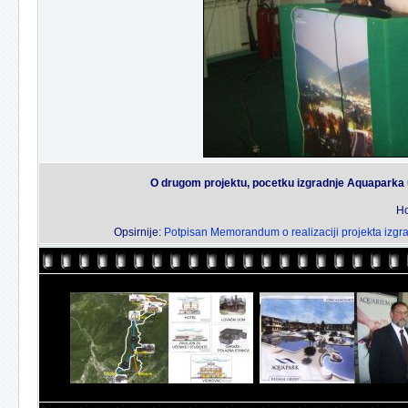
O drugom projektu, pocetku izgradnje Aquaparka u
Ho
Opsirnije:
Potpisan Memorandum o realizaciji projekta izgr