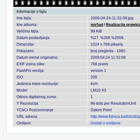
Informacije o fajlu
Ime fajla:
2009-04-24-11-32-09.jpg
Ime albuma:
mir5ad
/
Realizacija projekt
Veličina fajla:
99 KiB
Datum postavljanja:
%27. %268 %2009.
Dimenzije:
1024 x 768 piksela
Prikazano:
broj pregleda - 1065
Datum vreme originalno:
2009:04:24 11:32:09
EXIF visina slike:
768 pixels
FlashPix verzija:
version 1
ISO:
200
Jedinica mere rezolucije:
Inch
Model:
LM10-X3
Odnos digitalnog zuma:
1
Y Rezolucija:
96 dots per ResolutionUnit
YCbCr Pozicioniranje:
Datum Point
URL adresa:
http://www.fojnica.ba/foto/
Omiljeni:
Dodati u omiljene