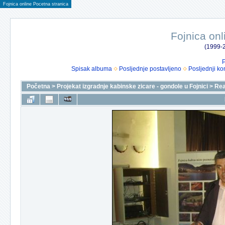
Fojnica online Pocetna stranica
Fojnica onl
(1999-2
P
Spisak albuma
Posljednje postavljeno
Posljednji ko
Početna
>
Projekat izgradnje kabinske zicare - gondole u Fojnici
>
Rea