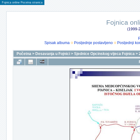
Fojnica online Pocetna stranica
Fojnica onl
(1999-2
P
Spisak albuma
Posljednje postavljeno
Posljednji ko
Početna
>
Desavanja u Fojnici
>
Sjednice Opcinskog vijeca Fojnica
>