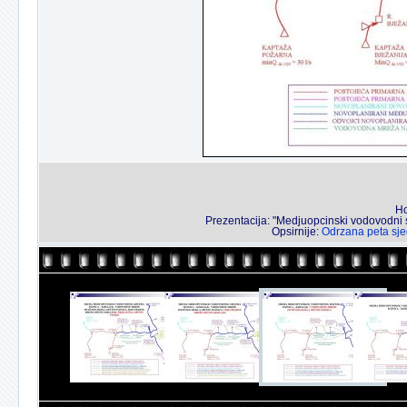
Ho
Prezentacija: "Medjuopcinski vodovodni s
Opsirnije:
Odrzana peta sje