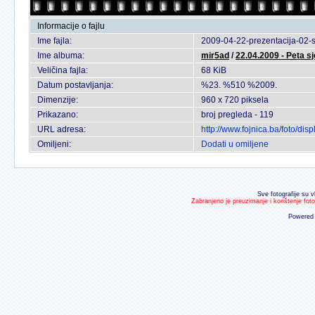
Informacije o fajlu
Ime fajla:
2009-04-22-prezentacija-02-
Ime albuma:
mir5ad
/
22.04.2009 - Peta s
Veličina fajla:
68 KiB
Datum postavljanja:
%23. %510 %2009.
Dimenzije:
960 x 720 piksela
Prikazano:
broj pregleda - 119
URL adresa:
http://www.fojnica.ba/foto/d
Omiljeni:
Dodati u omiljene
Sve fotografije su v
Zabranjeno je preuzimanje i korištenje fot
Powered