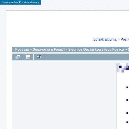
Fojnica online Pocetna stranica
Spisak albuma
Poslj
Početna
>
Desavanja u Fojnici
>
Sjednice Opcinskog vijeca Fojnica
>