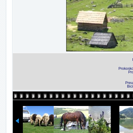
Prokosko
Pr
Preu
Bic