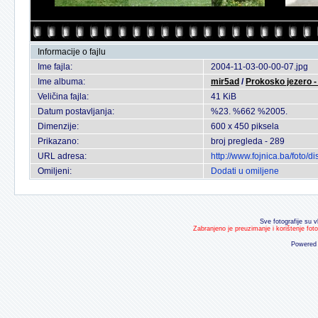
Informacije o fajlu
Ime fajla:
2004-11-03-00-00-07.jpg
Ime albuma:
mir5ad
/
Prokosko jezero - 
Veličina fajla:
41 KiB
Datum postavljanja:
%23. %662 %2005.
Dimenzije:
600 x 450 piksela
Prikazano:
broj pregleda - 289
URL adresa:
http://www.fojnica.ba/foto
Omiljeni:
Dodati u omiljene
Sve fotografije su v
Zabranjeno je preuzimanje i korištenje fot
Powered