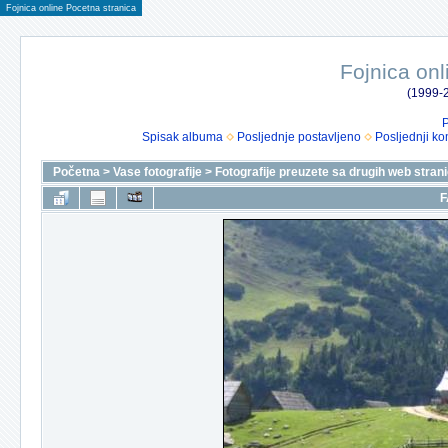
Fojnica online Pocetna stranica
Fojnica onl
(1999-2
P
Spisak albuma
Posljednje postavljeno
Posljednji ko
Početna
>
Vase fotografije
>
Fotografije preuzete sa drugih web stran
F