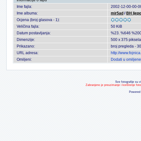
Informacije o fajlu
Ime fajla:
2002-12-00-00-00
Ime albuma:
mir5ad
/
BH ljepo
Ocjena (broj glasova - 1):
Veličina fajla:
50 KiB
Datum postavljanja:
%23. %646 %200
Dimenzije:
500 x 375 piksela
Prikazano:
broj pregleda - 3
URL adresa:
http://www.fojnic
Omiljeni:
Dodati u omiljene
Sve fotografije su v
Zabranjeno je preuzimanje i korištenje fot
Powered