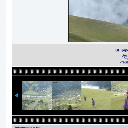
BH ljep
Dec
Pr
Preu