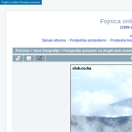
Fojnica online Pocetna stranica
Fojnica onl
(1999-2
P
Spisak albuma
Posljednje postavljeno
Posljednji ko
Početna
>
Vase fotografije
>
Fotografije preuzete sa drugih web stran