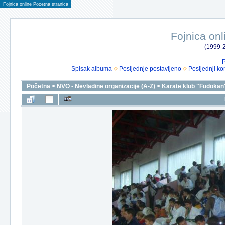
Fojnica online Pocetna stranica
Fojnica onl
(1999-2
P
Spisak albuma
Posljednje postavljeno
Posljednji ko
Početna
>
NVO - Nevladine organizacije (A-Z)
>
Karate klub "Fudokan