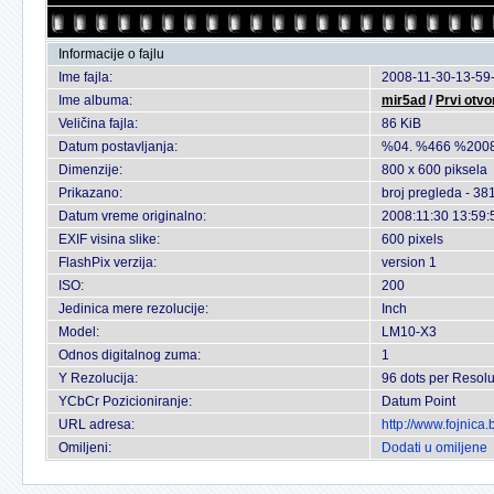
Informacije o fajlu
Ime fajla:
2008-11-30-13-59-
Ime albuma:
mir5ad
/
Prvi otvo
Veličina fajla:
86 KiB
Datum postavljanja:
%04. %466 %2008
Dimenzije:
800 x 600 piksela
Prikazano:
broj pregleda - 38
Datum vreme originalno:
2008:11:30 13:59:
EXIF visina slike:
600 pixels
FlashPix verzija:
version 1
ISO:
200
Jedinica mere rezolucije:
Inch
Model:
LM10-X3
Odnos digitalnog zuma:
1
Y Rezolucija:
96 dots per Resolu
YCbCr Pozicioniranje:
Datum Point
URL adresa:
http://www.fojnica
Omiljeni:
Dodati u omiljene