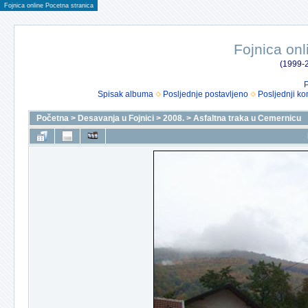
Fojnica online Pocetna stranica
Fojnica onl
(1999-2
P
Spisak albuma
Posljednje postavljeno
Posljednji ko
Početna
>
Desavanja u Fojnici
>
2008.
>
Asfaltna traka u Cemernicu