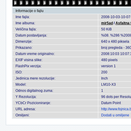
Informacije o fajlu
Ime fajla:
2008-10-03-10-07-
Ime albuma:
mir5ad
/
Asfaltna
Veličina fajla:
50 KiB
Datum postavljanja:
%08. %286 %2008
Dimenzije:
640 x 480 piksela
Prikazano:
broj pregleda - 36
Datum vreme originalno:
2008:10:03 10:07:
EXIF visina slike:
480 pixels
FlashPix verzija:
version 1
ISO:
200
Jedinica mere rezolucije:
Inch
Model:
LM10-X3
Odnos digitalnog zuma:
1
Y Rezolucija:
96 dots per Resolu
YCbCr Pozicioniranje:
Datum Point
URL adresa:
http://www.fojnica
Omiljeni:
Dodati u omiljene