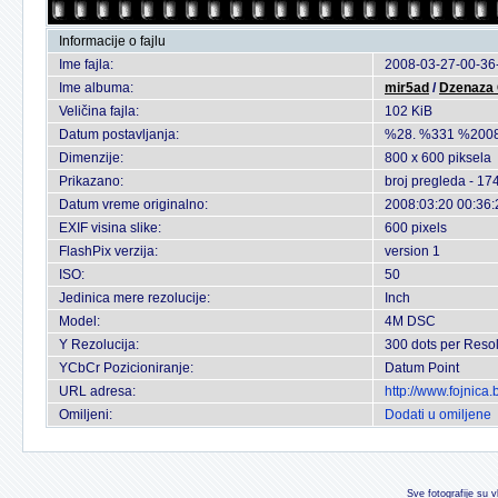
Informacije o fajlu
Ime fajla:
2008-03-27-00-36-
Ime albuma:
mir5ad
/
Dzenaza
Veličina fajla:
102 KiB
Datum postavljanja:
%28. %331 %2008
Dimenzije:
800 x 600 piksela
Prikazano:
broj pregleda - 17
Datum vreme originalno:
2008:03:20 00:36:
EXIF visina slike:
600 pixels
FlashPix verzija:
version 1
ISO:
50
Jedinica mere rezolucije:
Inch
Model:
4M DSC
Y Rezolucija:
300 dots per Resol
YCbCr Pozicioniranje:
Datum Point
URL adresa:
http://www.fojnica
Omiljeni:
Dodati u omiljene
Sve fotografije su v