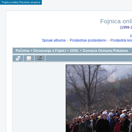
Fojnica online Pocetna stranica
Fojnica onl
(1999-2
P
Spisak albuma
Posljednje postavljeno
Posljednji ko
Početna
>
Desavanja u Fojnici
>
2008.
>
Dzenaza Osmanu Polutanu