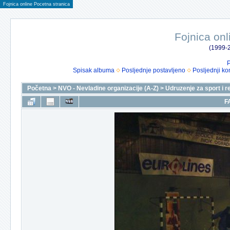
Fojnica online Pocetna stranica
Fojnica onl
(1999-2
P
Spisak albuma
Posljednje postavljeno
Posljednji ko
Početna
>
NVO - Nevladine organizacije (A-Z)
>
Udruzenje za sport i r
F