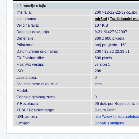
Informacije o fajlu
Ime fajla:
2007-12-22-22-39-51.jpg
Ime albuma:
mir5ad
/
Tradicionalni ma
Veličina fajla:
107 KiB
Datum postavljanja:
%31. %427 %2007.
Dimenzije:
800 x 600 piksela
Prikazano:
broj pregleda - 161
Datum vreme originalno:
2007:12:22 22:39:51
EXIF visina slike:
600 pixels
FlashPix verzija:
version 1
ISO:
288
Jačina boja:
0
Jedinica mere rezolucije:
Inch
Model:
Odnos digitalnog zuma:
0
Y Rezolucija:
96 dots per ResolutionUni
YCbCr Pozicioniranje:
Datum Point
URL adresa:
http://www.fojnica.ba/fot
Omiljeni:
Dodati u omiljene