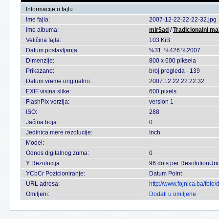
Informacije o fajlu
Ime fajla:
2007-12-22-22-22-32.jpg
Ime albuma:
mir5ad
/
Tradicionalni ma
Veličina fajla:
103 KiB
Datum postavljanja:
%31. %426 %2007.
Dimenzije:
800 x 600 piksela
Prikazano:
broj pregleda - 139
Datum vreme originalno:
2007:12:22 22:22:32
EXIF visina slike:
600 pixels
FlashPix verzija:
version 1
ISO:
288
Jačina boja:
0
Jedinica mere rezolucije:
Inch
Model:
Odnos digitalnog zuma:
0
Y Rezolucija:
96 dots per ResolutionUni
YCbCr Pozicioniranje:
Datum Point
URL adresa:
http://www.fojnica.ba/fot
Omiljeni:
Dodati u omiljene