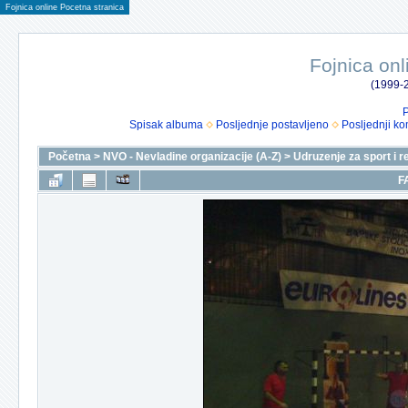
Fojnica online Pocetna stranica
Fojnica onl
(1999-2
P
Spisak albuma
Posljednje postavljeno
Posljednji ko
Početna
>
NVO - Nevladine organizacije (A-Z)
>
Udruzenje za sport i r
F