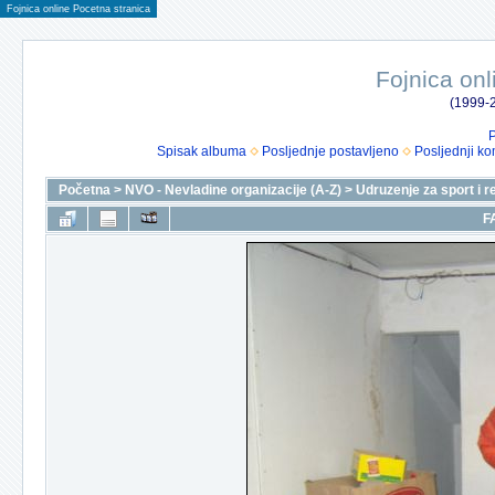
Fojnica online Pocetna stranica
Fojnica onl
(1999-2
P
Spisak albuma
Posljednje postavljeno
Posljednji ko
Početna
>
NVO - Nevladine organizacije (A-Z)
>
Udruzenje za sport i r
F