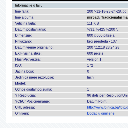
Informacije o fajlu
Ime fajla:
2007-12-18-23-24-28.jpg
Ime albuma:
mir5ad
/
Tradicionalni ma
Veličina fajla:
111 KiB
Datum postavljanja:
%31. %425 %2007.
Dimenzije:
800 x 600 piksela
Prikazano:
broj pregleda - 137
Datum vreme originalno:
2007:12:18 23:24:28
EXIF visina slike:
600 pixels
FlashPix verzija:
version 1
ISO:
172
Jačina boja:
0
Jedinica mere rezolucije:
Inch
Model:
Odnos digitalnog zuma:
1
Y Rezolucija:
96 dots per ResolutionUni
YCbCr Pozicioniranje:
Datum Point
URL adresa:
http://www.fojnica.ba/fot
Omiljeni:
Dodati u omiljene