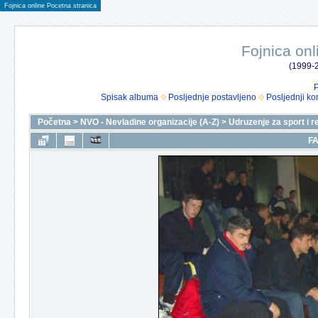
Fojnica online Pocetna stranica
Fojnica onl
(1999-2
P
Spisak albuma
Posljednje postavljeno
Posljednji ko
Početna
>
NVO - Nevladine organizacije (A-Z)
>
Udruzenje za sport i r
FA