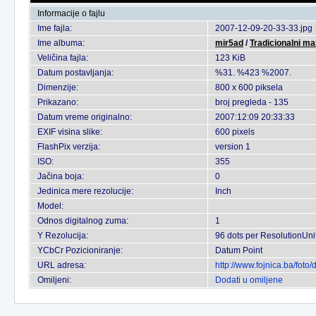
Informacije o fajlu
Ime fajla:
2007-12-09-20-33-33.jpg
Ime albuma:
mir5ad
/
Tradicionalni ma
Veličina fajla:
123 KiB
Datum postavljanja:
%31. %423 %2007.
Dimenzije:
800 x 600 piksela
Prikazano:
broj pregleda - 135
Datum vreme originalno:
2007:12:09 20:33:33
EXIF visina slike:
600 pixels
FlashPix verzija:
version 1
ISO:
355
Jačina boja:
0
Jedinica mere rezolucije:
Inch
Model:
Odnos digitalnog zuma:
1
Y Rezolucija:
96 dots per ResolutionUni
YCbCr Pozicioniranje:
Datum Point
URL adresa:
http://www.fojnica.ba/fot
Omiljeni:
Dodati u omiljene