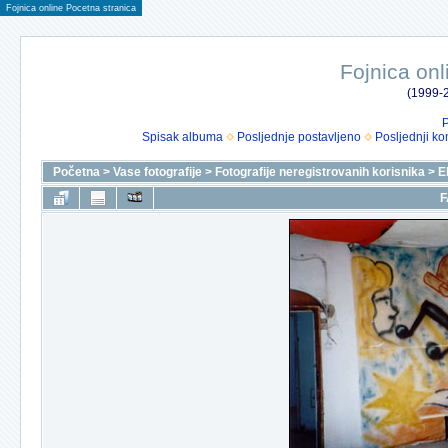
Fojnica online Pocetna stranica
Fojnica onl
(1999-2
P
Spisak albuma
Posljednje postavljeno
Posljednji ko
Početna
>
Vase fotografije
>
Fotografije neregistrovanih korisnika
>
E
F