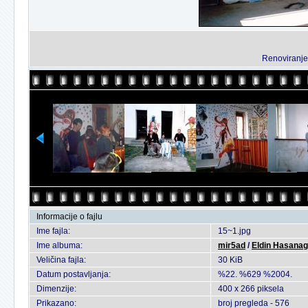
Renoviranje 
Informacije o fajlu
Ime fajla:
15~1.jpg
Ime albuma:
mir5ad
/
Eldin Hasanag
Veličina fajla:
30 KiB
Datum postavljanja:
%22. %629 %2004.
Dimenzije:
400 x 266 piksela
Prikazano:
broj pregleda - 576