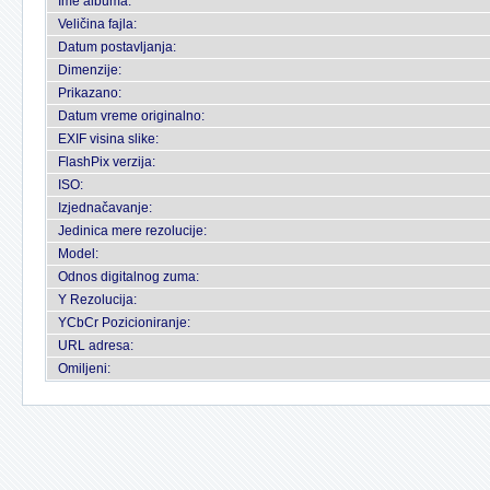
Ime albuma:
Veličina fajla:
Datum postavljanja:
Dimenzije:
Prikazano:
Datum vreme originalno:
EXIF visina slike:
FlashPix verzija:
ISO:
Izjednačavanje:
Jedinica mere rezolucije:
Model:
Odnos digitalnog zuma:
Y Rezolucija:
YCbCr Pozicioniranje:
URL adresa:
Omiljeni: