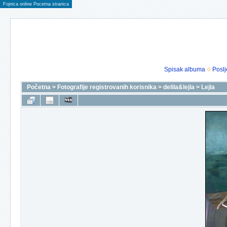
Fojnica online Pocetna stranica
Spisak albuma
Poslj
Početna
>
Fotografije registrovanih korisnika
>
delila&lejla
>
Lejla