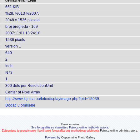
delila&lejla
/
Lejla
651 KiB
%28. %013 %2007.
2048 x 1536 piksela
broj pregleda - 169
2007:11:01 13:24:10
1536 pixels
version 1
640
2
Inch
N73
1
300 dots per ResolutionUnit
Center of Pixel Array
http://www.fojnica.ba/foto/displayimage.php?pid=15039
Dodati u omiljene
Fojnica online
Sve fotografije su vlasništvo Fojnica online i njihovih autora.
Zabranjeno je preuzimanje i korištenje fotografija bez prethodnog odobrenja
Fojnica online administratora
.
Powered by
Coppermine Photo Gallery