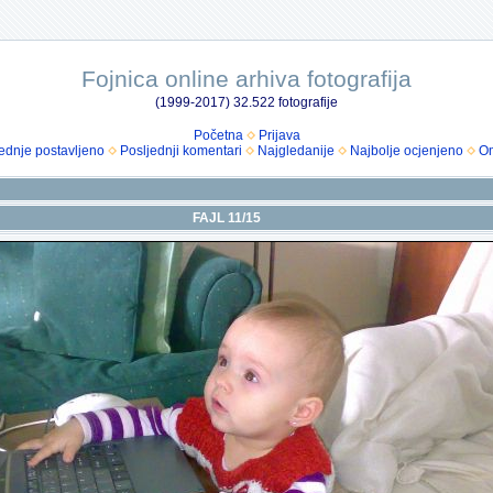
Fojnica online arhiva fotografija
(1999-2017) 32.522 fotografije
Početna
Prijava
ednje postavljeno
Posljednji komentari
Najgledanije
Najbolje ocjenjeno
Om
FAJL 11/15