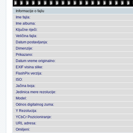
Informacije o fajlu
Ime fajla:
Ime albuma:
Ključne riječi:
Veličina fajla:
Datum postavljanja:
Dimenzije:
Prikazano:
Datum vreme originalno:
EXIF visina slike:
FlashPix verzija:
ISO:
Jačina boja:
Jedinica mere rezolucije:
Model:
Odnos digitalnog zuma:
Y Rezolucija:
YCbCr Pozicioniranje:
URL adresa:
Omiljeni: