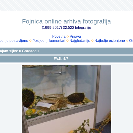
Fojnica online arhiva fotografija
(1999-2017) 32.522 fotografije
Početna
Prijava
ednje postavljeno
Posljednji komentari
Najgledanije
Najbolje ocjenjeno
Om
sajam sljive u Gradaccu
FAJL 4/7