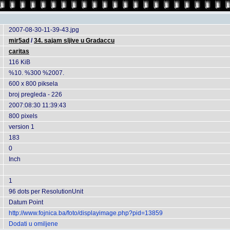
2007-08-30-11-39-43.jpg
mir5ad
/
34. sajam sljive u Gradaccu
caritas
116 KiB
%10. %300 %2007.
600 x 800 piksela
broj pregleda - 226
2007:08:30 11:39:43
800 pixels
version 1
183
0
Inch
1
96 dots per ResolutionUnit
Datum Point
http://www.fojnica.ba/foto/displayimage.php?pid=13859
Dodati u omiljene