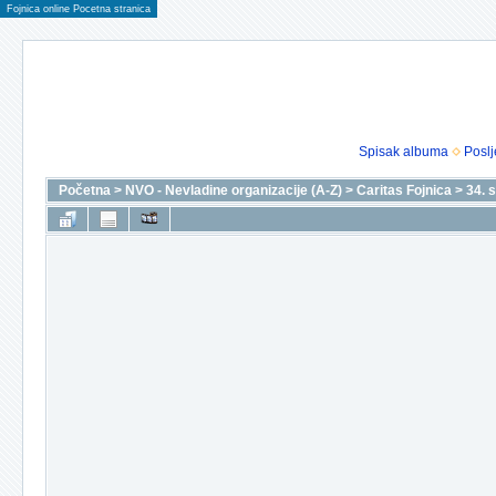
Fojnica online Pocetna stranica
Spisak albuma
Poslj
Početna
>
NVO - Nevladine organizacije (A-Z)
>
Caritas Fojnica
>
34. 