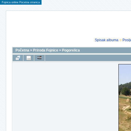
Fojnica online Pocetna stranica
Spisak albuma
Poslj
Početna
>
Priroda Fojnice
>
Pogorelica