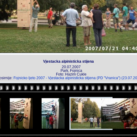
Vjestacka alpinisticka stijena
20.07.2007
Park, Fojnica
Foto: Hazim Cukle
sirnije:
Fojnicko ljeto 2007 - Vjestacka alpinisticka stijena (PD "Vranica") (23.07.2