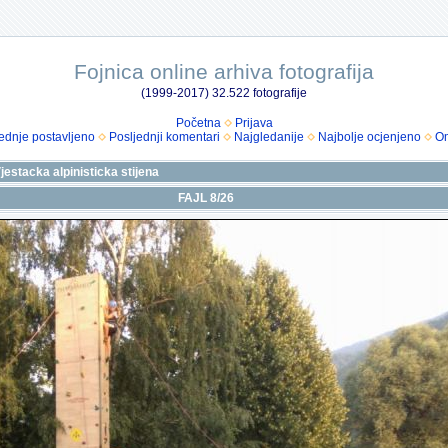
Fojnica online arhiva fotografija
(1999-2017) 32.522 fotografije
Početna
Prijava
ednje postavljeno
Posljednji komentari
Najgledanije
Najbolje ocjenjeno
Om
Vjestacka alpinisticka stijena
FAJL 8/26