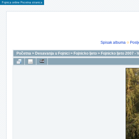
Fojnica online Pocetna stranica
Spisak albuma
Poslj
Početna
>
Desavanja u Fojnici
>
Fojnicko ljeto
>
Fojnicko ljeto 2007 - 