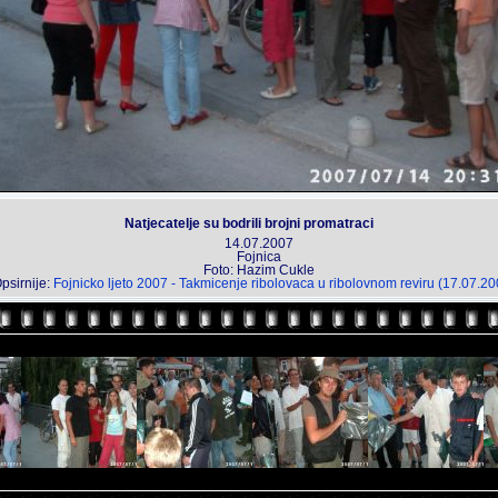
Natjecatelje su bodrili brojni promatraci
14.07.2007
Fojnica
Foto: Hazim Cukle
psirnije:
Fojnicko ljeto 2007 - Takmicenje ribolovaca u ribolovnom reviru (17.07.20