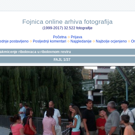
Fojnica online arhiva fotografija
(1999-2017) 32.522 fotografije
Početna
Prijava
ednje postavljeno
Posljednji komentari
Najgledanije
Najbolje ocjenjeno
Om
 Takmicenje ribolovaca u ribolovnom reviru
FAJL 1/37