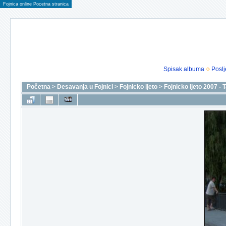
Fojnica online Pocetna stranica
Spisak albuma
Poslj
Početna
>
Desavanja u Fojnici
>
Fojnicko ljeto
>
Fojnicko ljeto 2007 -