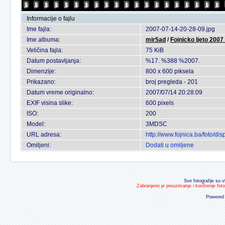
Informacije o fajlu
Ime fajla:
2007-07-14-20-28-09.jpg
Ime albuma:
mir5ad
/
Fojnicko ljeto 2007
Veličina fajla:
75 KiB
Datum postavljanja:
%17. %388 %2007.
Dimenzije:
800 x 600 piksela
Prikazano:
broj pregleda - 201
Datum vreme originalno:
2007/07/14 20:28:09
EXIF visina slike:
600 pixels
ISO:
200
Model:
3MDSC
URL adresa:
http://www.fojnica.ba/foto/
Omiljeni:
Dodati u omiljene
Sve fotografije su v
Zabranjeno je preuzimanje i korištenje fot
Powered