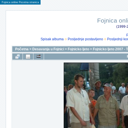
Fojnica online Pocetna stranica
Fojnica onl
(1999-2
P
Spisak albuma
Posljednje postavljeno
Posljednji ko
Početna
>
Desavanja u Fojnici
>
Fojnicko ljeto
>
Fojnicko ljeto 2007 -