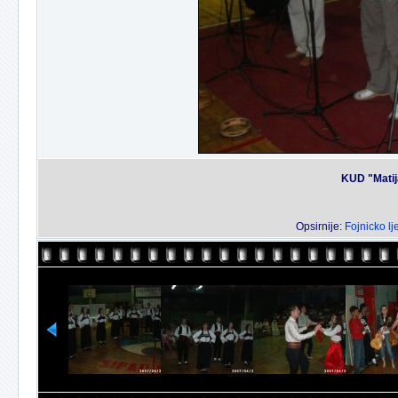
KUD "Matij
Opsirnije:
Fojnicko lj