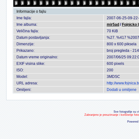
Informacije o fajlu
Ime fajla:
2007-06-25-09-22-
Ime albuma:
mir5ad
/
Fojnicko 
Veličina fajla:
70 KiB
Datum postavljanja:
%27. %417 %2007
Dimenzije:
800 x 600 piksela
Prikazano:
broj pregleda - 214
Datum vreme originalno:
2007/06/25 09:22:
EXIF visina slike:
600 pixels
ISO:
200
Model:
3MDSC
URL adresa:
http://www.fojnica
Omiljeni:
Dodati u omiljene
Sve fotografije su v
Zabranjeno je preuzimanje i korištenje fot
Powered