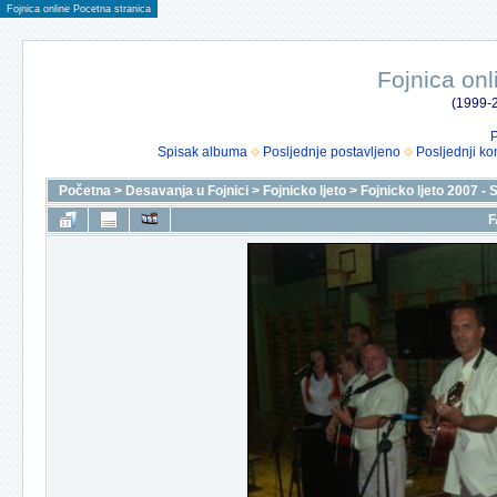
Fojnica online Pocetna stranica
Fojnica onl
(1999-2
P
Spisak albuma
Posljednje postavljeno
Posljednji ko
Početna
>
Desavanja u Fojnici
>
Fojnicko ljeto
>
Fojnicko ljeto 2007 - 
F