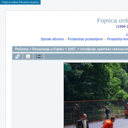
Fojnica online Pocetna stranica
Fojnica onl
(1999-2
P
Spisak albuma
Posljednje postavljeno
Posljednji ko
Početna
>
Desavanja u Fojnici
>
2007.
>
Uredjenje sportsko rekreacio