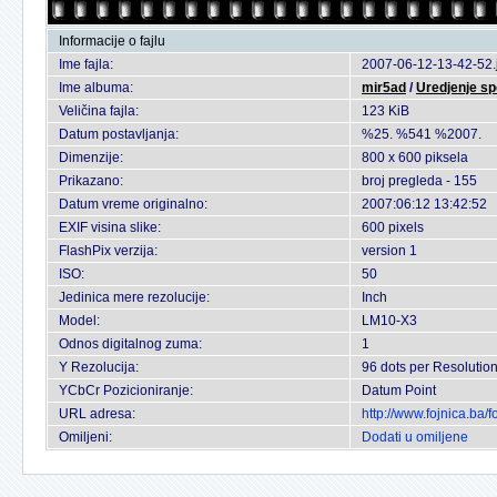
Informacije o fajlu
Ime fajla:
2007-06-12-13-42-52.
Ime albuma:
mir5ad
/
Uredjenje sp
Veličina fajla:
123 KiB
Datum postavljanja:
%25. %541 %2007.
Dimenzije:
800 x 600 piksela
Prikazano:
broj pregleda - 155
Datum vreme originalno:
2007:06:12 13:42:52
EXIF visina slike:
600 pixels
FlashPix verzija:
version 1
ISO:
50
Jedinica mere rezolucije:
Inch
Model:
LM10-X3
Odnos digitalnog zuma:
1
Y Rezolucija:
96 dots per Resolutio
YCbCr Pozicioniranje:
Datum Point
URL adresa:
http://www.fojnica.ba
Omiljeni:
Dodati u omiljene