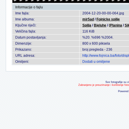
Informacije o fajlu
Ime fajla:
2004-12-20-00-00-064.jpg
Ime albuma:
mir5ad
/
Fojnicke spilje
Ključne riječi:
Spilja
/
Bjeluhe
/
(Planina
/
Si
Veličina fajla:
116 KiB
Datum postavljanja:
%20. %696 %2004.
Dimenzije:
800 x 600 piksela
Prikazano:
broj pregleda - 236
URL adresa:
http://www.fojnica.ba/foto/d
Omiljeni:
Dodati u omiljene
Sve fotografije su v
Zabranjeno je preuzimanje i korištenje fot
Powered