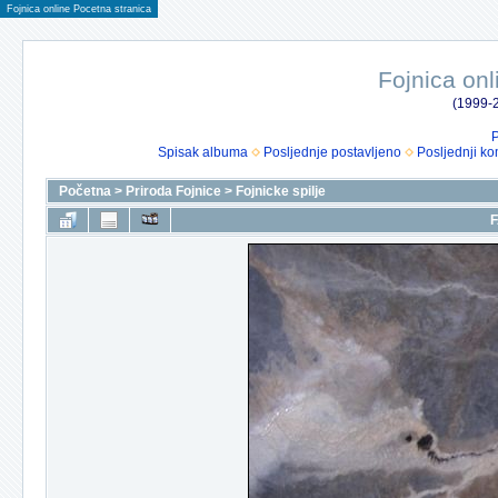
Fojnica online Pocetna stranica
Fojnica onl
(1999-2
P
Spisak albuma
Posljednje postavljeno
Posljednji ko
Početna
>
Priroda Fojnice
>
Fojnicke spilje
F