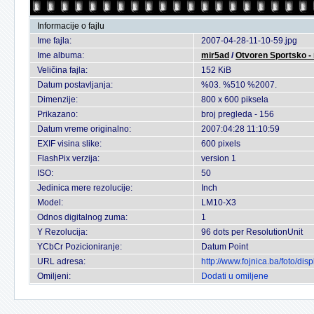
Informacije o fajlu
Ime fajla:
2007-04-28-11-10-59.jpg
Ime albuma:
mir5ad
/
Otvoren Sportsko - 
Veličina fajla:
152 KiB
Datum postavljanja:
%03. %510 %2007.
Dimenzije:
800 x 600 piksela
Prikazano:
broj pregleda - 156
Datum vreme originalno:
2007:04:28 11:10:59
EXIF visina slike:
600 pixels
FlashPix verzija:
version 1
ISO:
50
Jedinica mere rezolucije:
Inch
Model:
LM10-X3
Odnos digitalnog zuma:
1
Y Rezolucija:
96 dots per ResolutionUnit
YCbCr Pozicioniranje:
Datum Point
URL adresa:
http://www.fojnica.ba/foto/d
Omiljeni:
Dodati u omiljene