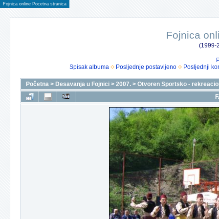
Fojnica online Pocetna stranica
Fojnica onl
(1999-2
P
Spisak albuma
Posljednje postavljeno
Posljednji ko
Početna
>
Desavanja u Fojnici
>
2007.
>
Otvoren Sportsko - rekreacio
F