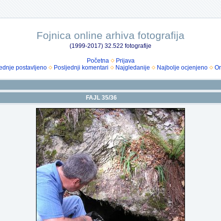
Fojnica online arhiva fotografija
(1999-2017) 32.522 fotografije
Početna
Prijava
ednje postavljeno
Posljednji komentari
Najgledanije
Najbolje ocjenjeno
Om
FAJL 35/36