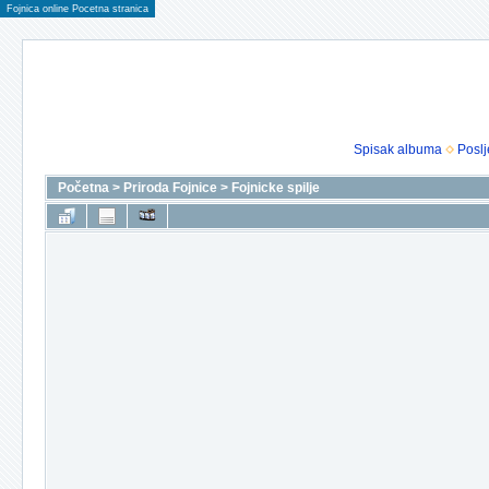
Fojnica online Pocetna stranica
Spisak albuma
Poslj
Početna
>
Priroda Fojnice
>
Fojnicke spilje