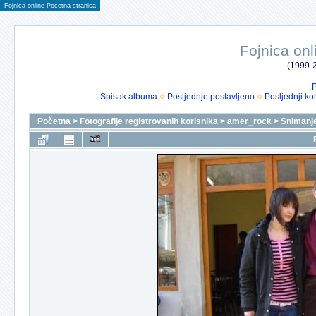
Fojnica online Pocetna stranica
Fojnica onl
(1999-2
P
Spisak albuma
Posljednje postavljeno
Posljednji ko
Početna
>
Fotografije registrovanih korisnika
>
amer_rock
>
Snimanje 