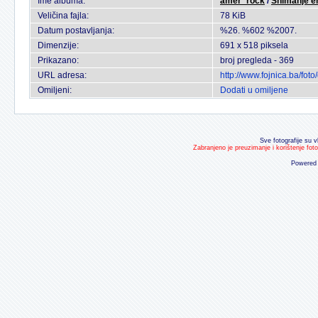
Ime albuma:
amer_rock
/
Snimanje emi
Veličina fajla:
78 KiB
Datum postavljanja:
%26. %602 %2007.
Dimenzije:
691 x 518 piksela
Prikazano:
broj pregleda - 369
URL adresa:
http://www.fojnica.ba/fo
Omiljeni:
Dodati u omiljene
Sve fotografije su v
Zabranjeno je preuzimanje i korištenje fot
Powered