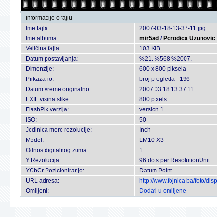
Informacije o fajlu
Ime fajla:
2007-03-18-13-37-11.jpg
Ime albuma:
mir5ad
/
Porodica Uzunovic i
Veličina fajla:
103 KiB
Datum postavljanja:
%21. %568 %2007.
Dimenzije:
600 x 800 piksela
Prikazano:
broj pregleda - 196
Datum vreme originalno:
2007:03:18 13:37:11
EXIF visina slike:
800 pixels
FlashPix verzija:
version 1
ISO:
50
Jedinica mere rezolucije:
Inch
Model:
LM10-X3
Odnos digitalnog zuma:
1
Y Rezolucija:
96 dots per ResolutionUnit
YCbCr Pozicioniranje:
Datum Point
URL adresa:
http://www.fojnica.ba/foto/d
Omiljeni:
Dodati u omiljene