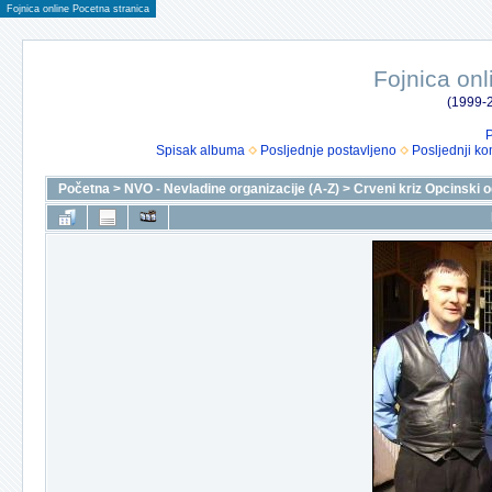
Fojnica online Pocetna stranica
Fojnica onl
(1999-2
P
Spisak albuma
Posljednje postavljeno
Posljednji ko
Početna
>
NVO - Nevladine organizacije (A-Z)
>
Crveni kriz Opcinski 