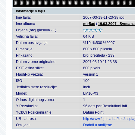
Informacije o fajlu
Ime fajla:
2007-03-19-11-23-38.jpg
Ime albuma:
mir5ad
/
19.03.2007 - Svecana
Ocjena (broj glasova - 1):
Veličina fajla:
64 KiB
Datum postavljanja:
%19. %530 %2007.
Dimenzije:
600 x 800 piksela
Prikazano:
broj pregleda - 239
Datum vreme originalno:
2007:03:19 11:23:38
EXIF visina slike:
800 pixels
FlashPix verzija:
version 1
ISO:
100
Jedinica mere rezolucije:
Inch
Model:
LM10-X3
Odnos digitalnog zuma:
1
Y Rezolucija:
96 dots per ResolutionUnit
YCbCr Pozicioniranje:
Datum Point
URL adresa:
http://www.fojnica.ba/foto/dis
Omiljeni:
Dodati u omiljene