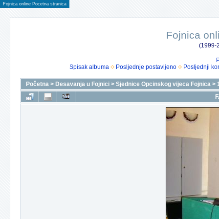
Fojnica online Pocetna stranica
Fojnica onl
(1999-2
P
Spisak albuma
Posljednje postavljeno
Posljednji ko
Početna
>
Desavanja u Fojnici
>
Sjednice Opcinskog vijeca Fojnica
>
F