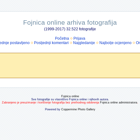
Fojnica online arhiva fotografija
(1999-2017) 32.522 fotografije
Početna
Prijava
ednje postavljeno
Posljednji komentari
Najgledanije
Najbolje ocjenjeno
Om
Fojnica online
Sve fotografije su vlasništvo Fojnica online i njihovih autora.
Zabranjeno je preuzimanje i korištenje fotografija bez prethodnog odobrenja
Fojnica online administratora
.
Powered by
Coppermine Photo Gallery