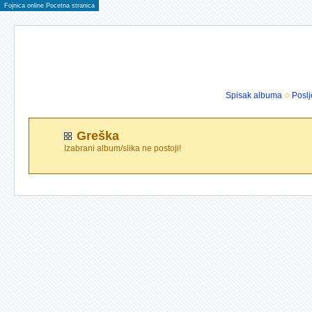
Fojnica online Pocetna stranica
Spisak albuma
Poslj
Greška
Izabrani album/slika ne postoji!