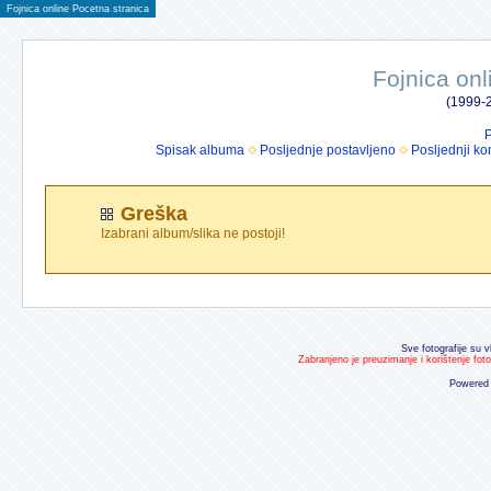
Fojnica online Pocetna stranica
Fojnica onl
(1999-2
P
Spisak albuma
Posljednje postavljeno
Posljednji ko
Greška
Izabrani album/slika ne postoji!
Sve fotografije su v
Zabranjeno je preuzimanje i korištenje fot
Powered