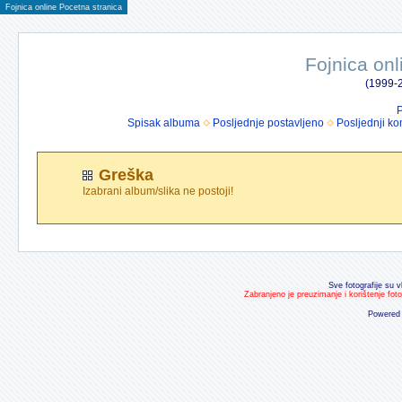
Fojnica online Pocetna stranica
Fojnica onl
(1999-2
P
Spisak albuma
Posljednje postavljeno
Posljednji ko
Greška
Izabrani album/slika ne postoji!
Sve fotografije su v
Zabranjeno je preuzimanje i korištenje fot
Powered