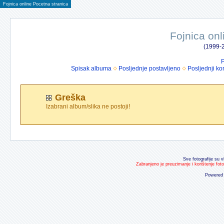
Fojnica online Pocetna stranica
Fojnica onl
(1999-2
P
Spisak albuma
Posljednje postavljeno
Posljednji ko
Greška
Izabrani album/slika ne postoji!
Sve fotografije su v
Zabranjeno je preuzimanje i korištenje fot
Powered