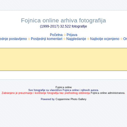
Fojnica online arhiva fotografija
(1999-2017) 32.522 fotografije
Početna
Prijava
ednje postavljeno
Posljednji komentari
Najgledanije
Najbolje ocjenjeno
Om
Fojnica online
Sve fotografije su vlasništvo Fojnica online i njihovih autora.
Zabranjeno je preuzimanje i korištenje fotografija bez prethodnog odobrenja
Fojnica online administratora
.
Powered by
Coppermine Photo Gallery