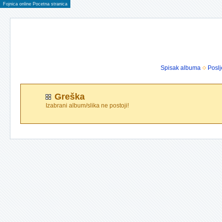
Fojnica online Pocetna stranica
Spisak albuma
Poslj
Greška
Izabrani album/slika ne postoji!