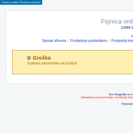
Fojnica online Pocetna stranica
Fojnica onl
(1999-2
P
Spisak albuma
Posljednje postavljeno
Posljednji ko
Greška
Izabrani album/slika ne postoji!
Sve fotografije su v
Zabranjeno je preuzimanje i korištenje fot
Powered