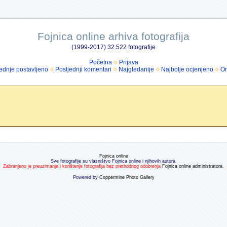
Fojnica online arhiva fotografija
(1999-2017) 32.522 fotografije
Početna
Prijava
ednje postavljeno
Posljednji komentari
Najgledanije
Najbolje ocjenjeno
Om
Fojnica online
Sve fotografije su vlasništvo Fojnica online i njihovih autora.
Zabranjeno je preuzimanje i korištenje fotografija bez prethodnog odobrenja
Fojnica online administratora
.
Powered by
Coppermine Photo Gallery