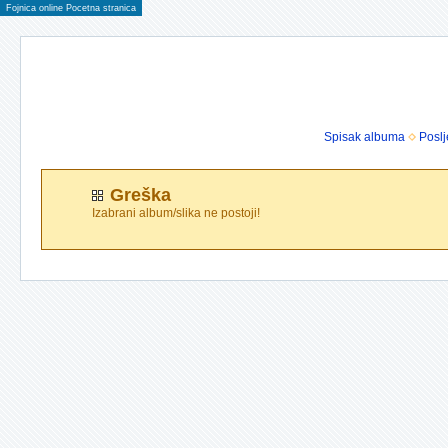
Fojnica online Pocetna stranica
Spisak albuma
Poslj
Greška
Izabrani album/slika ne postoji!