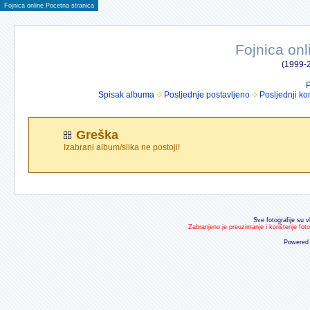
Fojnica online Pocetna stranica
Fojnica onl
(1999-2
P
Spisak albuma
Posljednje postavljeno
Posljednji ko
Greška
Izabrani album/slika ne postoji!
Sve fotografije su v
Zabranjeno je preuzimanje i korištenje fot
Powered