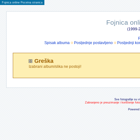
Fojnica online Pocetna stranica
Fojnica onl
(1999-2
P
Spisak albuma
Posljednje postavljeno
Posljednji ko
Greška
Izabrani album/slika ne postoji!
Sve fotografije su v
Zabranjeno je preuzimanje i korištenje fot
Powered