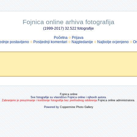
Fojnica online arhiva fotografija
(1999-2017) 32.522 fotografije
Početna
Prijava
ednje postavljeno
Posljednji komentari
Najgledanije
Najbolje ocjenjeno
Om
Fojnica online
Sve fotografije su vlasništvo Fojnica online i njihovih autora.
Zabranjeno je preuzimanje i korištenje fotografija bez prethodnog odobrenja
Fojnica online administratora
.
Powered by
Coppermine Photo Gallery