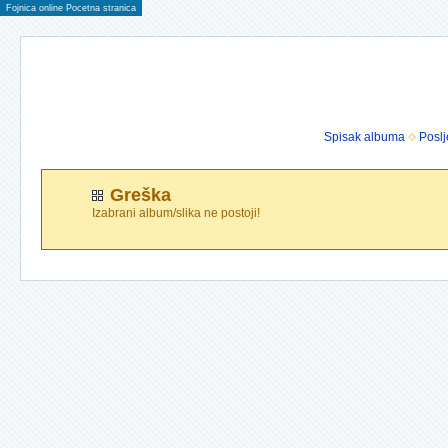
Fojnica online Pocetna stranica
Spisak albuma
Poslj
Greška
Izabrani album/slika ne postoji!