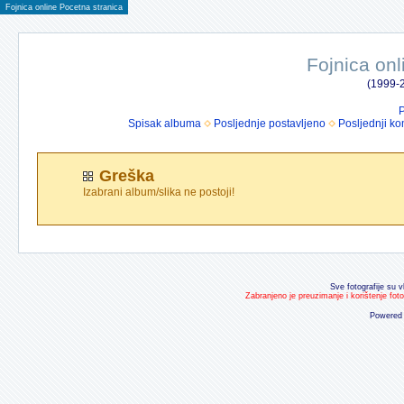
Fojnica online Pocetna stranica
Fojnica onl
(1999-2
P
Spisak albuma
Posljednje postavljeno
Posljednji ko
Greška
Izabrani album/slika ne postoji!
Sve fotografije su v
Zabranjeno je preuzimanje i korištenje fot
Powered