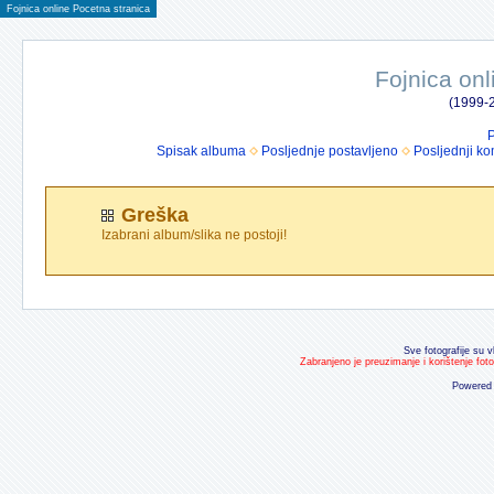
Fojnica online Pocetna stranica
Fojnica onl
(1999-2
P
Spisak albuma
Posljednje postavljeno
Posljednji ko
Greška
Izabrani album/slika ne postoji!
Sve fotografije su v
Zabranjeno je preuzimanje i korištenje fot
Powered